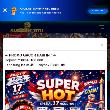
APLIKASI SUMPAHJITU RESMI
DOWNLOAD
Kini Telah Tersedia Aplikasi Android
Previous
Nex
×
🔥
PROMO GACOR HARI INI!
🔥
Deposit minimal
100.000
Langsung klaim 🎁 Luckybox Eksklusif!
k Resmi dan Terpercaya tersedia Sydney Pools dan Hongkong Pools 100% Pasti di
MASUK
DAFTAR