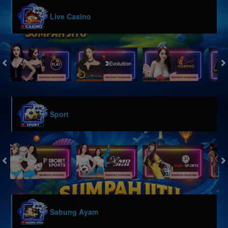
Live Casino
Sport
Sabung Ayam