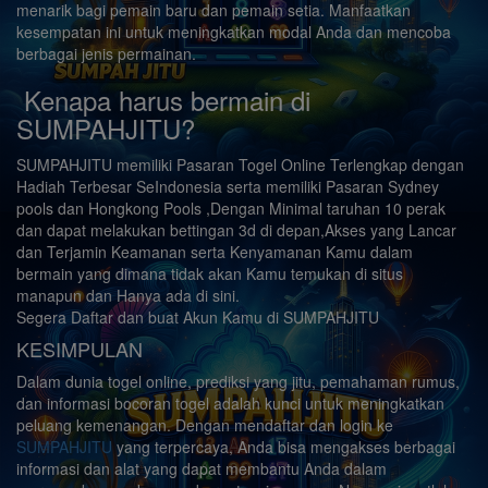
menarik bagi pemain baru dan pemain setia. Manfaatkan
kesempatan ini untuk meningkatkan modal Anda dan mencoba
berbagai jenis permainan.
Kenapa harus bermain di
SUMPAHJITU?
SUMPAHJITU memiliki Pasaran Togel Online Terlengkap dengan
Hadiah Terbesar SeIndonesia serta memiliki Pasaran Sydney
pools dan Hongkong Pools ,Dengan Minimal taruhan 10 perak
dan dapat melakukan bettingan 3d di depan,Akses yang Lancar
dan Terjamin Keamanan serta Kenyamanan Kamu dalam
bermain yang dimana tidak akan Kamu temukan di situs
manapun dan Hanya ada di sini.
Segera Daftar dan buat Akun Kamu di SUMPAHJITU
KESIMPULAN
Dalam dunia togel online, prediksi yang jitu, pemahaman rumus,
dan informasi bocoran togel adalah kunci untuk meningkatkan
peluang kemenangan. Dengan mendaftar dan login ke
SUMPAHJITU
yang terpercaya, Anda bisa mengakses berbagai
informasi dan alat yang dapat membantu Anda dalam