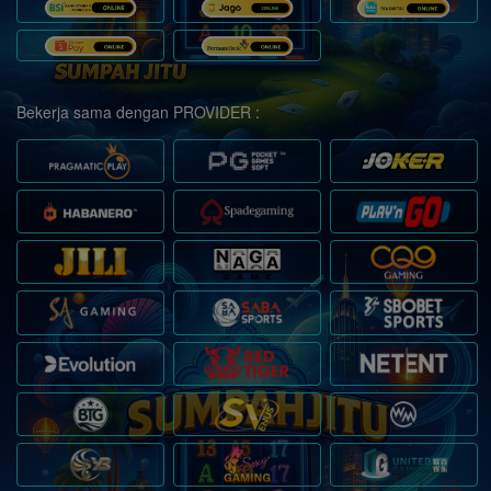
Bekerja sama dengan PROVIDER :