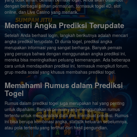
yang tidak aman. Setelah berhasil login, Anda akan disambut
dengan berbagai pilihan permainan, termasuk togel 4D, slot
online, dan Live Casino yang menarik.
Mencari Angka Prediksi Terupdate
Setelah Anda berhasil login, langkah berikutnya adalah mencari
angka prediksi terupdate. Di dunia togel, prediksi angka
merupakan informasi yang sangat berharga. Banyak pemain
yang percaya bahwa dengan menggunakan angka prediksi ini,
mereka bisa meningkatkan peluang kemenangan. Ada beberapa
cara untuk mendapatkan prediksi ini, termasuk mengikuti forum,
grup media sosial yang khusus membahas prediksi togel.
Memahami Rumus dalam Prediksi
Togel
Rumus dalam prediksi togel juga merupakan hal yang penting
untuk dipahami. Banyak pemain yang menggunakan rumus
tertentu untuk menganalisis data dan membuat prediksi. Rumus
ini bisa berupa kombinasi angka, statistik keluaran sebelumnya,
atau pola tertentu yang terlihat dari hasil pengundian.