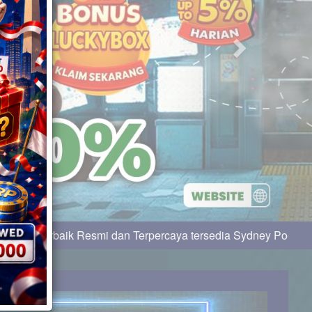
e Terbaik Resmi dan Terpercaya tersedia Sydney Pools dan Ho