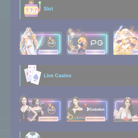
Slot
Live Casino