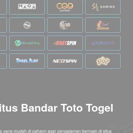
us Bandar Toto Togel
kap yang mudah di pahami agar pengalaman bermain di situs