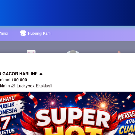
Mimpi
Hubungi Kami
LIVE
SABU
SLOT
SPORT
CASINO
AYAM
 GACOR HARI INI!
🔥
inimal
100.000
laim 🎁 Luckybox Eksklusif!