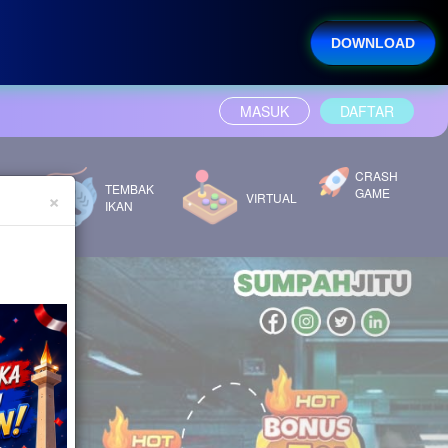
DOWNLOAD
MASUK
DAFTAR
CRASH
NG
TEMBAK
×
GAME
VIRTUAL
IKAN
Next