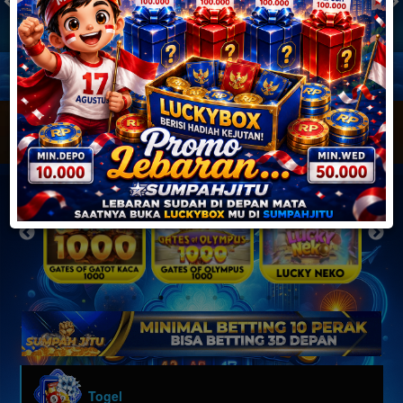
TOGEL
SLOT
LIVE CASINO
SPORT
SABUNG AYAM
TEM
JACKPOT PROGRESIF
IDR
2,902,891,520.56
Togel