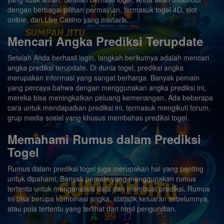
yang tidak aman. Setelah berhasil login, Anda akan disambut
dengan berbagai pilihan permainan, termasuk togel 4D, slot
online, dan Live Casino yang menarik.
Mencari Angka Prediksi Terupdate
Setelah Anda berhasil login, langkah berikutnya adalah mencari
angka prediksi terupdate. Di dunia togel, prediksi angka
merupakan informasi yang sangat berharga. Banyak pemain
yang percaya bahwa dengan menggunakan angka prediksi ini,
mereka bisa meningkatkan peluang kemenangan. Ada beberapa
cara untuk mendapatkan prediksi ini, termasuk mengikuti forum,
grup media sosial yang khusus membahas prediksi togel.
Memahami Rumus dalam Prediksi
Togel
Rumus dalam prediksi togel juga merupakan hal yang penting
untuk dipahami. Banyak pemain yang menggunakan rumus
tertentu untuk menganalisis data dan membuat prediksi. Rumus
ini bisa berupa kombinasi angka, statistik keluaran sebelumnya,
atau pola tertentu yang terlihat dari hasil pengundian.