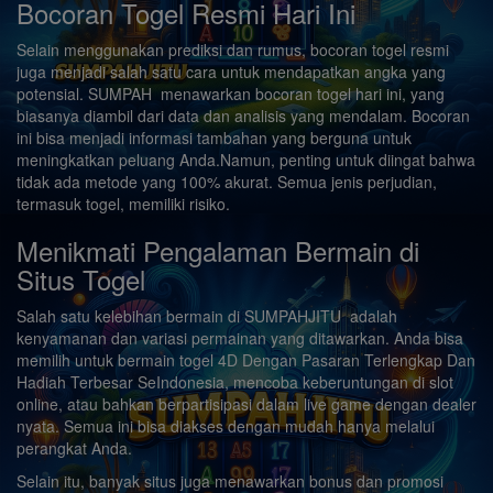
Bocoran Togel Resmi Hari Ini
Selain menggunakan prediksi dan rumus, bocoran togel resmi
juga menjadi salah satu cara untuk mendapatkan angka yang
potensial. SUMPAH menawarkan bocoran togel hari ini, yang
biasanya diambil dari data dan analisis yang mendalam. Bocoran
ini bisa menjadi informasi tambahan yang berguna untuk
meningkatkan peluang Anda.Namun, penting untuk diingat bahwa
tidak ada metode yang 100% akurat. Semua jenis perjudian,
termasuk togel, memiliki risiko.
Menikmati Pengalaman Bermain di
Situs Togel
Salah satu kelebihan bermain di SUMPAHJITU adalah
kenyamanan dan variasi permainan yang ditawarkan. Anda bisa
memilih untuk bermain togel 4D Dengan Pasaran Terlengkap Dan
Hadiah Terbesar SeIndonesia, mencoba keberuntungan di slot
online, atau bahkan berpartisipasi dalam live game dengan dealer
nyata. Semua ini bisa diakses dengan mudah hanya melalui
perangkat Anda.
Selain itu, banyak situs juga menawarkan bonus dan promosi