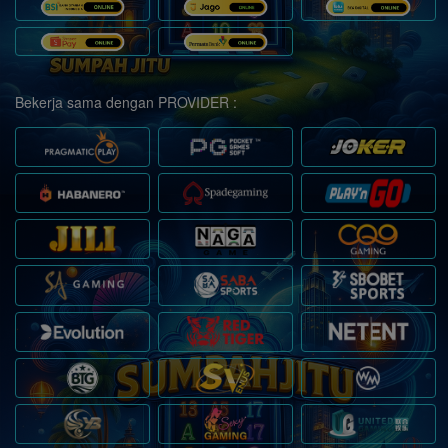
Bekerja sama dengan PROVIDER :