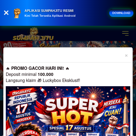
APLIKASI SUMPAHJITU RESMI
DOWNLOAD
Kini Telah Tersedia Aplikasi Android
Previous
Nex
×
🔥
PROMO GACOR HARI INI!
🔥
Deposit minimal
100.000
Langsung klaim 🎁 Luckybox Eksklusif!
ik Resmi dan Terpercaya tersedia Sydney Pools dan Hongkong Pools 100% Pasti d
MASUK
DAFTAR