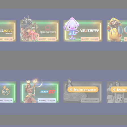
⚙ Maintenance
⚙ Main