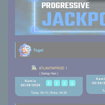
Togel
ATLANTAPRIZE 1
( Setiap Hari )
Kam
Kamis
5
3
2
5
06/08/
06/08/2026
Tu
Tutup: 00:15 | Buka: 00:35