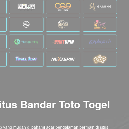
us Bandar Toto Togel
kap yang mudah di pahami agar pengalaman bermain di situs