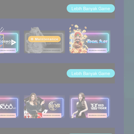
Lebih Banyak Game
⚙ Maintenance
Lebih Banyak Game