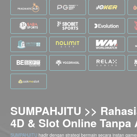
SUMPAHJITU >> Rahasia
4D & Slot Online Tanpa
SUMPAHJITU
hadir dengan strategi bermain secara instan game