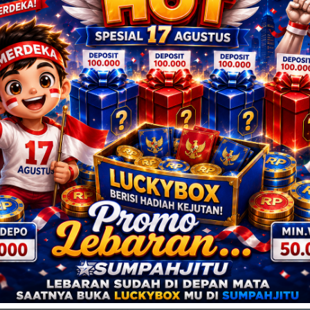
sti di Bayar,Segera Daftar dan Buat Akun PRO Kamu.
Selama