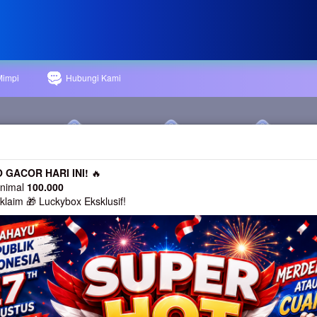
Mimpi
Hubungi Kami
LIVE
SABU
SLOT
SPORT
CASINO
AYAM
 GACOR HARI INI!
🔥
inimal
100.000
laim 🎁 Luckybox Eksklusif!