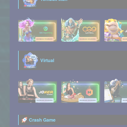
Virtual
Crash Game