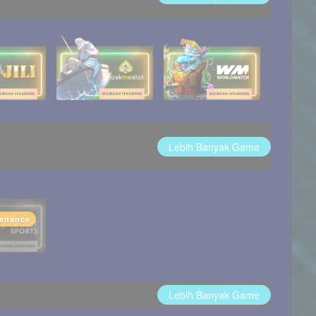
Lebih Banyak Game
Lebih Banyak Game
tenance
Lebih Banyak Game