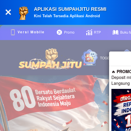
APLIKASI SUMPAHJITU RESMI
Kini Telah Tersedia Aplikasi Android
Versi Mobile
Promo
RTP
Buku 
TOGEL
🔥
PROMO
Previous
Deposit m
Langsung k