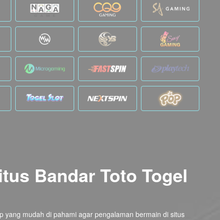
us Bandar Toto Togel