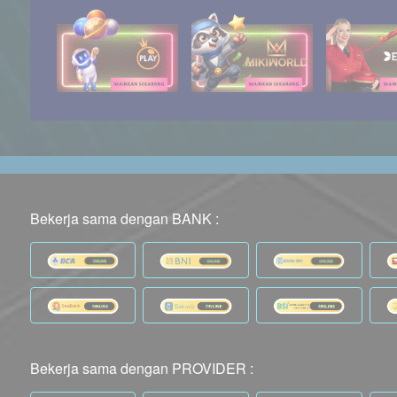
Bekerja sama dengan BANK :
Bekerja sama dengan PROVIDER :