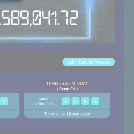
,589,066.46
Lebih Banyak Pasaran
TENNESSE MIDDAY
( Senin Off )
Jumat
1
7
3
3
1
07/08/2026
Tutup: 00:01 | Buka: 00:20