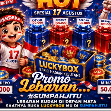
 Bayar,Segera Daftar dan Buat Akun PRO Kamu.
Selamat Data