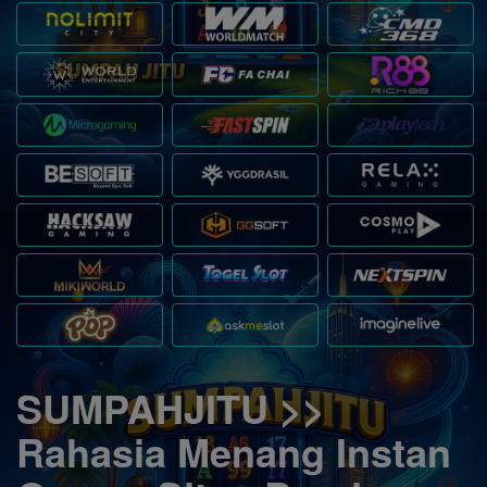
SUMPAHJITU >>
Rahasia Menang Instan