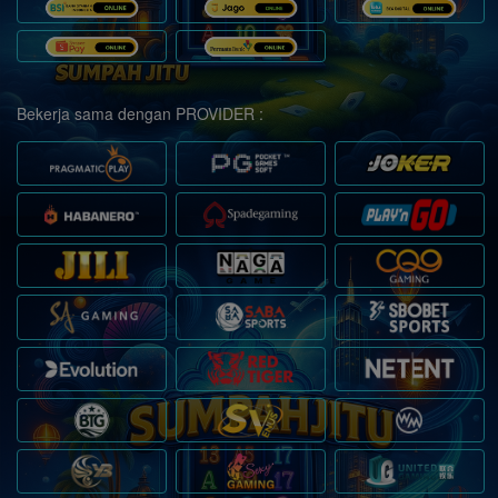
Bekerja sama dengan PROVIDER :