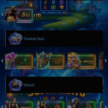
Tembak Ikan
Virtual