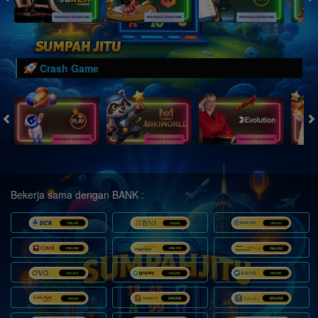
Crash Game
Bekerja sama dengan BANK :