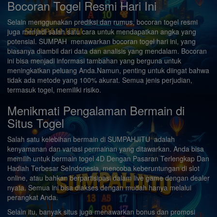
Bocoran Togel Resmi Hari Ini
Selain menggunakan prediksi dan rumus, bocoran togel resmi
juga menjadi salah satu cara untuk mendapatkan angka yang
potensial. SUMPAH menawarkan bocoran togel hari ini, yang
biasanya diambil dari data dan analisis yang mendalam. Bocoran
ini bisa menjadi informasi tambahan yang berguna untuk
meningkatkan peluang Anda.Namun, penting untuk diingat bahwa
tidak ada metode yang 100% akurat. Semua jenis perjudian,
termasuk togel, memiliki risiko.
Menikmati Pengalaman Bermain di
Situs Togel
Salah satu kelebihan bermain di SUMPAHJITU adalah
kenyamanan dan variasi permainan yang ditawarkan. Anda bisa
memilih untuk bermain togel 4D Dengan Pasaran Terlengkap Dan
Hadiah Terbesar SeIndonesia, mencoba keberuntungan di slot
online, atau bahkan berpartisipasi dalam live game dengan dealer
nyata. Semua ini bisa diakses dengan mudah hanya melalui
perangkat Anda.
Selain itu, banyak situs juga menawarkan bonus dan promosi