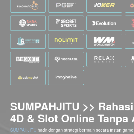
SUMPAHJITU >> Rahasia
4D & Slot Online Tanpa