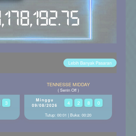
,178,212.55
Lebih Banyak Pasaran
TENNESSE MIDDAY
( Senin Off )
Minggu
3
4
2
8
0
09/08/2026
Tutup: 00:01 | Buka: 00:20