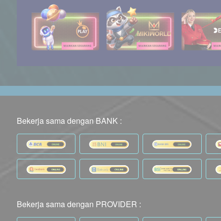
Bekerja sama dengan BANK :
Bekerja sama dengan PROVIDER :