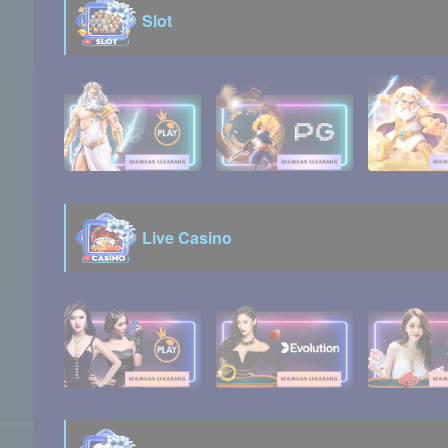
Slot
Live Casino