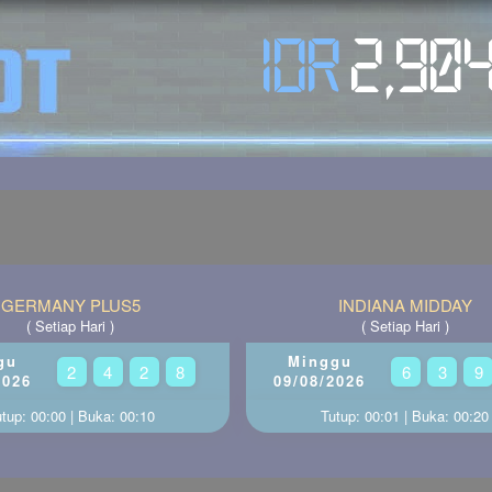
IDR
2,904
GERMANY PLUS5
INDIANA MIDDAY
( Setiap Hari )
( Setiap Hari )
gu
Minggu
2
4
2
8
6
3
9
2026
09/08/2026
tup: 00:00 | Buka: 00:10
Tutup: 00:01 | Buka: 00:20