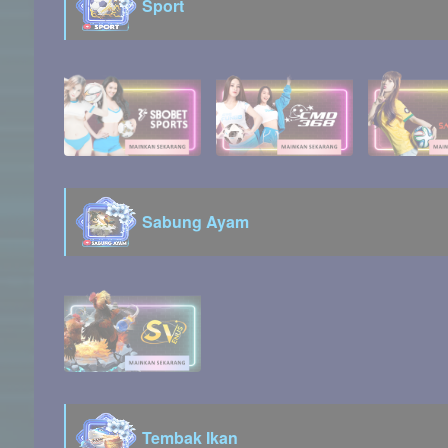
Sport
Sabung Ayam