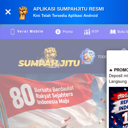
APLIKASI SUMPAHJITU RESMI
Kini Telah Tersedia Aplikasi Android
Versi Mobile
Promo
RTP
Buku 
TOGEL
🔥
PROMO
Previous
Deposit m
Langsung k