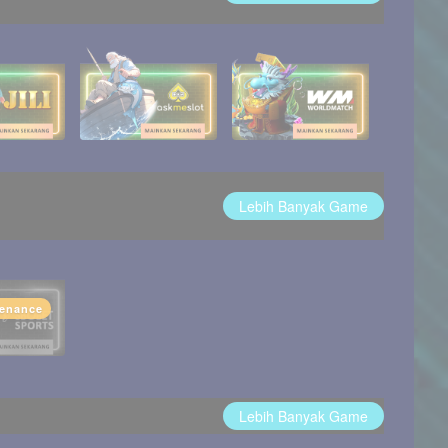
Lebih Banyak Game
Lebih Banyak Game
tenance
Lebih Banyak Game