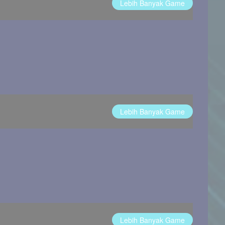
Lebih Banyak Game
Lebih Banyak Game