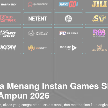
 Menang Instan Games Sit
 Ampun 2026