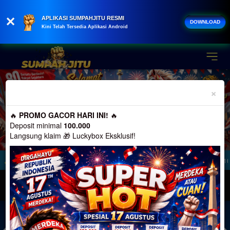
APLIKASI SUMPAHJITU RESMI
DOWNLOAD
Kini Telah Tersedia Aplikasi Android
Previous
Nex
×
🔥
PROMO GACOR HARI INI!
🔥
Deposit minimal
100.000
Langsung klaim 🎁 Luckybox Eksklusif!
aik Resmi dan Terpercaya tersedia Sydney Pools dan Hongkong Pools 100% Pasti 
MASUK
DAFTAR