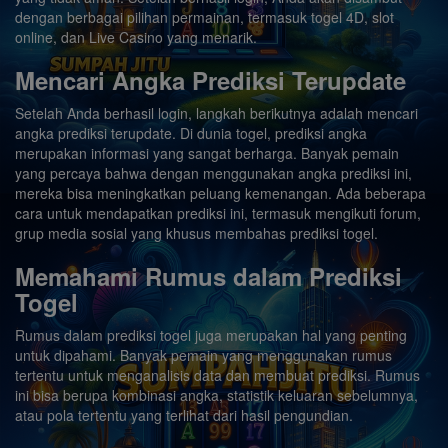
yang tidak aman. Setelah berhasil login, Anda akan disambut
dengan berbagai pilihan permainan, termasuk togel 4D, slot
online, dan Live Casino yang menarik.
Mencari Angka Prediksi Terupdate
Setelah Anda berhasil login, langkah berikutnya adalah mencari
angka prediksi terupdate. Di dunia togel, prediksi angka
merupakan informasi yang sangat berharga. Banyak pemain
yang percaya bahwa dengan menggunakan angka prediksi ini,
mereka bisa meningkatkan peluang kemenangan. Ada beberapa
cara untuk mendapatkan prediksi ini, termasuk mengikuti forum,
grup media sosial yang khusus membahas prediksi togel.
Memahami Rumus dalam Prediksi
Togel
Rumus dalam prediksi togel juga merupakan hal yang penting
untuk dipahami. Banyak pemain yang menggunakan rumus
tertentu untuk menganalisis data dan membuat prediksi. Rumus
ini bisa berupa kombinasi angka, statistik keluaran sebelumnya,
atau pola tertentu yang terlihat dari hasil pengundian.