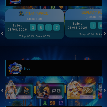
GERMANY PLUS
ATLANTAPRIZE 1
( Setiap Hari )
( Setiap Hari )
Sabtu
1
9
Sabtu
3
8
1
7
08/08/2026
08/08/2026
Tutup: 00:00 | Buka: 00
Tutup: 00:15 | Buka: 00:35
Slot