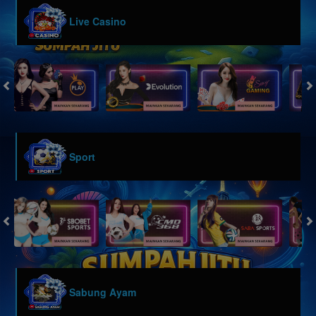
Live Casino
Sport
Sabung Ayam