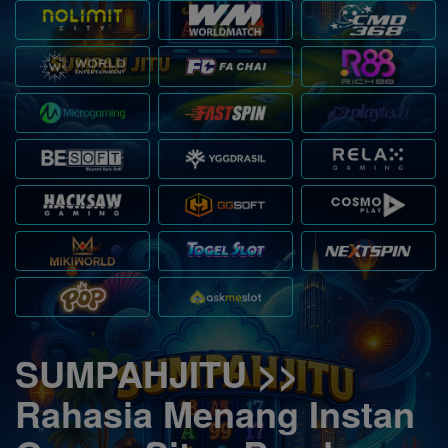
SUMPAHJITU >>
Rahasia Menang Instan