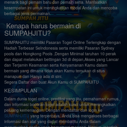
menarik bagi pemain baru dan pemain setia. Manfaatkan
kesempatan ini untuk meningkatkan modal Anda dan mencoba
berbagai jenis permainan.
Kenapa harus bermain di
SUMPAHJITU?
SUMPAHJITU memiliki Pasaran Togel Online Terlengkap dengan
Hadiah Terbesar SeIndonesia serta memiliki Pasaran Sydney
pools dan Hongkong Pools ,Dengan Minimal taruhan 10 perak
dan dapat melakukan bettingan 3d di depan,Akses yang Lancar
dan Terjamin Keamanan serta Kenyamanan Kamu dalam
bermain yang dimana tidak akan Kamu temukan di situs
manapun dan Hanya ada di sini.
Segera Daftar dan buat Akun Kamu di SUMPAHJITU
KESIMPULAN
Dalam dunia togel online, prediksi yang jitu, pemahaman rumus,
dan informasi bocoran togel adalah kunci untuk meningkatkan
peluang kemenangan. Dengan mendaftar dan login ke
SUMPAHJITU
yang terpercaya, Anda bisa mengakses berbagai
informasi dan alat yang dapat membantu Anda dalam