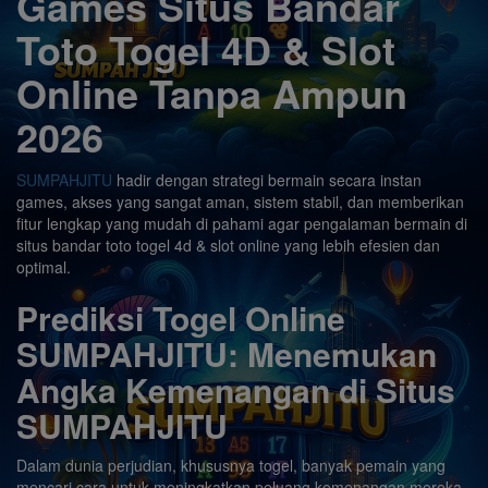
Games Situs Bandar
Toto Togel 4D & Slot
Online Tanpa Ampun
2026
SUMPAHJITU
hadir dengan strategi bermain secara instan
games, akses yang sangat aman, sistem stabil, dan memberikan
fitur lengkap yang mudah di pahami agar pengalaman bermain di
situs bandar toto togel 4d & slot online yang lebih efesien dan
optimal.
Prediksi Togel Online
SUMPAHJITU: Menemukan
Angka Kemenangan di Situs
SUMPAHJITU
Dalam dunia perjudian, khususnya togel, banyak pemain yang