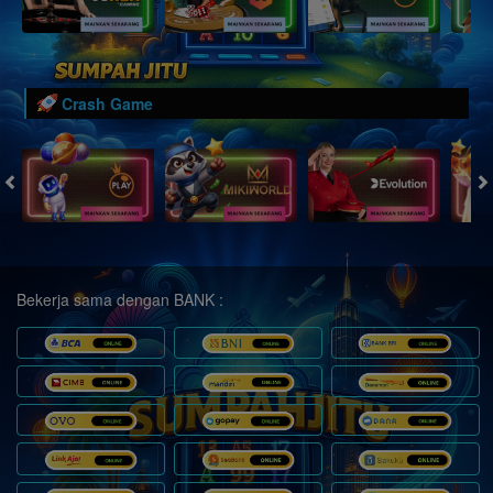
Crash Game
Bekerja sama dengan BANK :