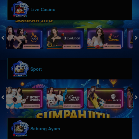
Live Casino
Sport
Sabung Ayam