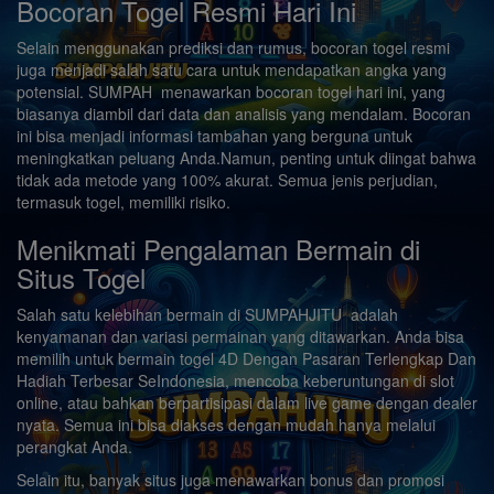
Bocoran Togel Resmi Hari Ini
Selain menggunakan prediksi dan rumus, bocoran togel resmi
juga menjadi salah satu cara untuk mendapatkan angka yang
potensial. SUMPAH menawarkan bocoran togel hari ini, yang
biasanya diambil dari data dan analisis yang mendalam. Bocoran
ini bisa menjadi informasi tambahan yang berguna untuk
meningkatkan peluang Anda.Namun, penting untuk diingat bahwa
tidak ada metode yang 100% akurat. Semua jenis perjudian,
termasuk togel, memiliki risiko.
Menikmati Pengalaman Bermain di
Situs Togel
Salah satu kelebihan bermain di SUMPAHJITU adalah
kenyamanan dan variasi permainan yang ditawarkan. Anda bisa
memilih untuk bermain togel 4D Dengan Pasaran Terlengkap Dan
Hadiah Terbesar SeIndonesia, mencoba keberuntungan di slot
online, atau bahkan berpartisipasi dalam live game dengan dealer
nyata. Semua ini bisa diakses dengan mudah hanya melalui
perangkat Anda.
Selain itu, banyak situs juga menawarkan bonus dan promosi