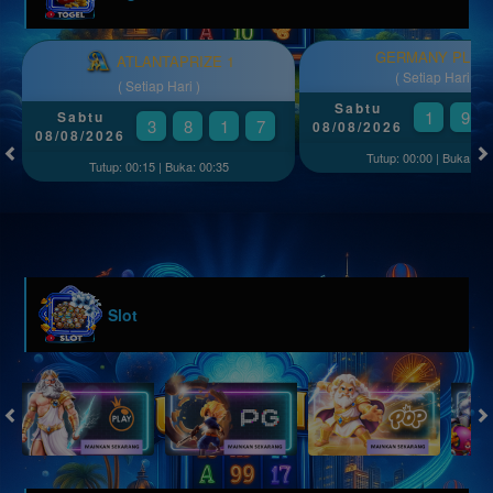
GERMANY PLUS
ATLANTAPRIZE 1
( Setiap Hari )
( Setiap Hari )
Sabtu
1
9
Sabtu
3
8
1
7
08/08/2026
08/08/2026
Tutup: 00:00 | Buka: 00
Tutup: 00:15 | Buka: 00:35
Slot